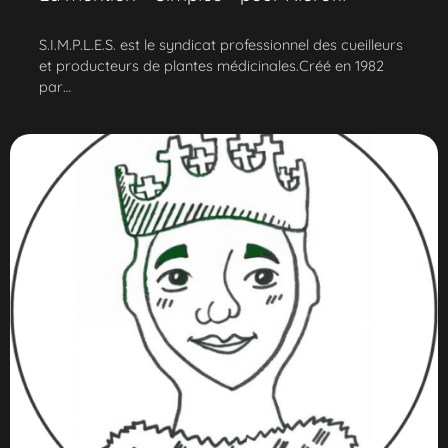
S.I.M.P.L.E.S. est le syndicat professionnel des cueilleurs
et producteurs de plantes médicinales.Créé en 1982
par…