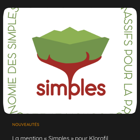
NOUVEAUTÉS
La mention « Simples » pour Klorofil