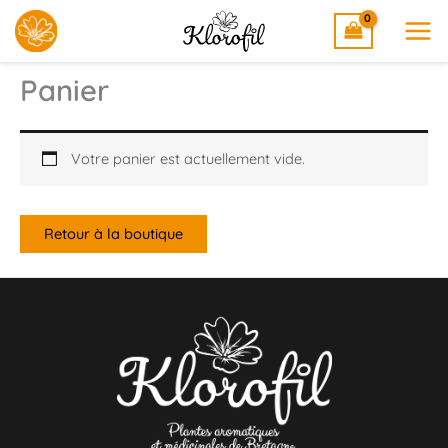
Aller
au
contenu
Panier
Votre panier est actuellement vide.
Retour à la boutique