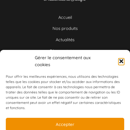
Accueil
Nos produits
Actualités
Où nous trouver
Gérer le consentement aux
Nous contacter
cookies
Pour offrir les meilleures expériences, nous utilisons des technologies
Marie-Emmanuelle
telles que les cookies pour stocker et/ou accéder aux informations des
appareils. Le fait de consentir à ces technologies nous permettra de
Courrio
traiter des données telles que le comportement de navigation ou les ID
uniques sur ce site. Le fait de ne pas consentir ou de retirer son
consentement peut avoir un effet négatif sur certaines caractéristiques
et fonctions.
22 Rue des Ajoncs, LANGUIDIC (56)
Accepter
06 31 33 74 24