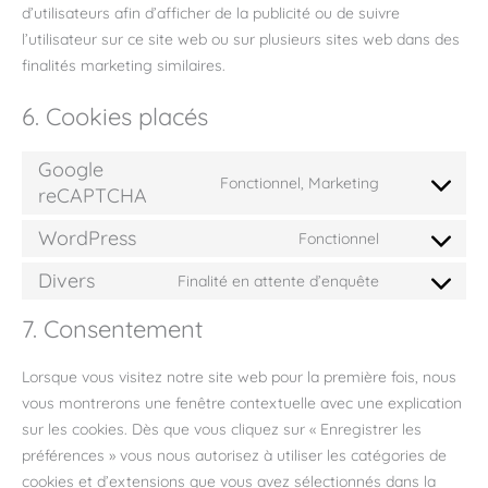
d’utilisateurs afin d’afficher de la publicité ou de suivre
l’utilisateur sur ce site web ou sur plusieurs sites web dans des
finalités marketing similaires.
6. Cookies placés
Google
Fonctionnel, Marketing
reCAPTCHA
Consent
to
WordPress
Fonctionnel
service
Consent
google-
to
Divers
Finalité en attente d’enquête
Consent
recaptcha
service
to
7. Consentement
wordpress
service
divers
Lorsque vous visitez notre site web pour la première fois, nous
vous montrerons une fenêtre contextuelle avec une explication
sur les cookies. Dès que vous cliquez sur « Enregistrer les
préférences » vous nous autorisez à utiliser les catégories de
cookies et d’extensions que vous avez sélectionnés dans la