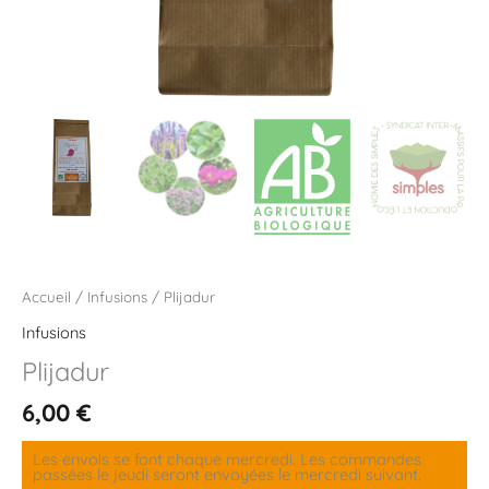
Accueil
/
Infusions
/ Plijadur
Infusions
Plijadur
6,00
€
Les envois se font chaque mercredi. Les commandes
passées le jeudi seront envoyées le mercredi suivant.