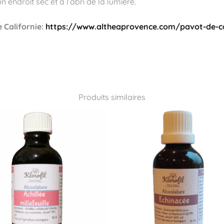
endroit sec et à l’abri de la lumière.
 Californie:
https://www.altheaprovence.com/pavot-de-cali
Produits similaires