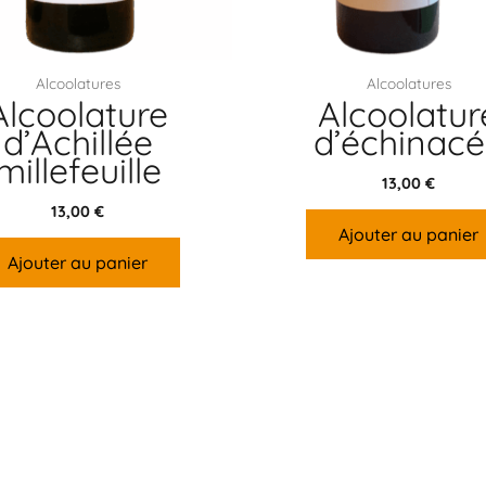
Alcoolatures
Alcoolatures
Alcoolature
Alcoolatur
d’Achillée
d’échinac
millefeuille
13,00
€
13,00
€
Ajouter au panier
Ajouter au panier