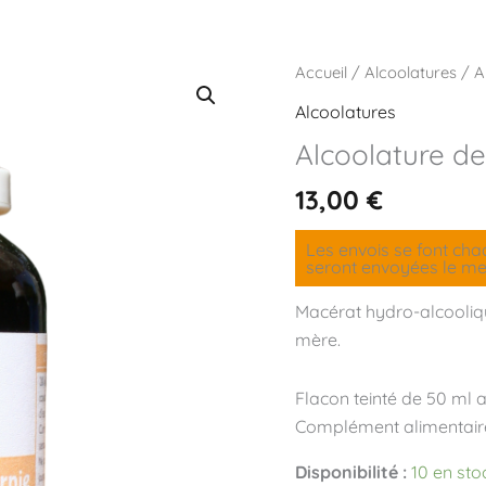
Accueil
/
Alcoolatures
/ A
Alcoolatures
Alcoolature de
13,00
€
Les envois se font ch
seront envoyées le mer
Macérat hydro-alcooliqu
mère.
Flacon teinté de 50 ml
Complément alimentaire
Disponibilité :
10 en sto