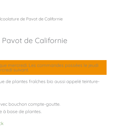
lcoolature de Pavot de Californie
 Pavot de Californie
aque mercredi. Les commandes passées le jeudi
credi suivant.
e de plantes fraîches bio aussi appelé teinture-
 avec bouchon compte-goutte.
 à base de plantes.
ck